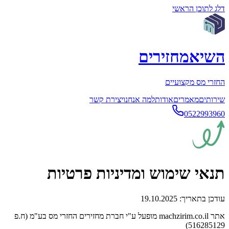
דלג לתוכן הראשי
השיא
מחזירים
החזרי מס מקצועיים
שירותים
מאמרים
אודות
למה אנחנו
יצירת קשר
0522993960
תנאי שימוש ומדיניות פרטיות
עודכן בתאריך: 19.10.2025
אתר machzirim.co.il מופעל ע"י חברת מחזירים החזרי מס בע"מ (ח.פ
516285129)