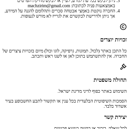
ניתן לבקש בכל עת למרע, לעיין או לבקש מחיקת הפרטים
באמצאעות פניה לכתובת: machzirim@gmail.com
החברה נוקטת באמצי אבטחה סכרים ותהלומם להגנה על המידע,
אך ניתן ולדרישת לבקשרם את לגרייז לא מורש לנעופות.
זכויות יוצרים
כל התכן באתר (לכול, תמונות, גרפיקה, לוגו וכול) מיום בזכויות ציצרים של
החברה. אין להתשתמש בתוכן לאן או לשנו ראש ותכתב.
תחולה משפטית
השימוש באתר כפוף לדיני מדינת ישראל.
הסמכות השיפוטית הבלעדית בכל ענין או תקשור לתבע החשבופע בעיר
אשדוד בלבד.
יצירת קשר
לכל שאלה, בירור או בקשה בנושא פרטיות